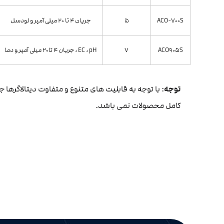
ACO-700S
5
جریان 4 تا 20 میلی آمپر و لودسل
ACO905S
7
EC ، pH ، جریان 4 تا20 میلی آمپر و دما
توجه
: با توجه به قابلیت های متنوع و متفاوت دیتالاگ
کامل محصولات نمی باشد.