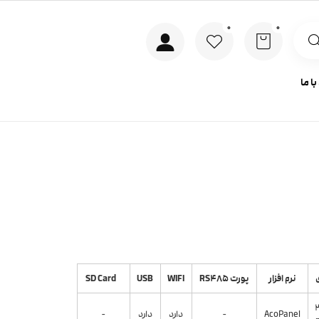
ا ما
ی
نرم افزار
پورت RS485
WIFI
USB
SD Card
AcoPanel
-
دارد
دارد
-