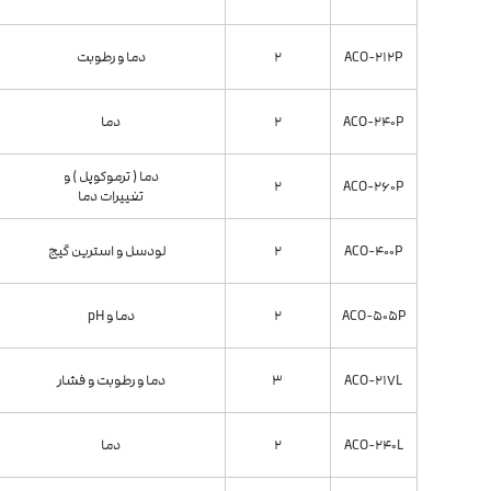
ACO-212P
2
دما و رطوبت
ACO-240P
2
دما
دما ( ترموکوپل ) و
2
ACO-260P
تغییرات دما
ACO-400P
2
لودسل و استرین گیج
ACO-505P
2
دما و pH
ACO-217L
3
دما و رطوبت و فشار
ACO-240L
2
دما