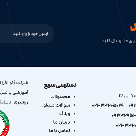
د
رای ما ارسال کنید.
دسترسی سریع
1
محصولات
رومیزی، دیتالا
سوالات متداول
02333605029
09
وبلاگ
0933695
درباره ما
0233360
تماس با ما