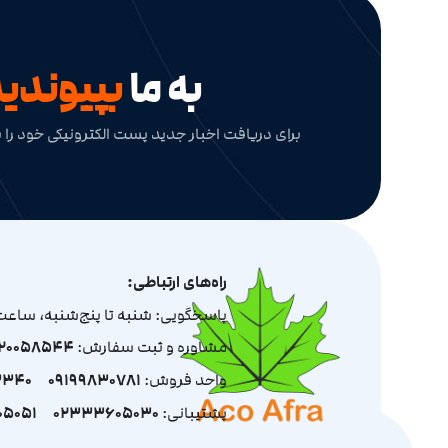
به ما
بپیوندی
برای دریافت اخبار جدید پست الکترونیکی خود را ب
راه‌های ارتباطی:
پاسخگویی: شنبه تا پنج‌شنبه، ساعت 9 الی 7
مشاوره و ثبت سفارش:
120058544
واحد فروش:
09199830781
3340
پشتیبانی:
02333605030
5051