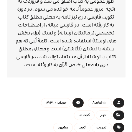
طور عمومی به کتاب اطلاق می شد و فروردگ به
آنچه امروز عموماً نامه خوانده می شود. در دورهٔ
تکوین فارسی دری نیز نامه به معنی مطلق کتاب
به کار رفته است. در فارسی میانه، از اصطلاحات
تخصصی تر ماتیکان (رساله) و نسک (برای بخش
های اوستا) استفاده شده است. کلمهٔ نُبی که هم
ریشه با نبشتن (نگاشتن) است و معنای مطلق
کتاب یا نوشته از آن مستفاد تواند شد، در فارسی
دری به معنی خاص قرآن به کار رفته است.
AcoAdmin
خرداد 21, 1403
اخبار
گجت ها
اندروید
گجت
مشهور