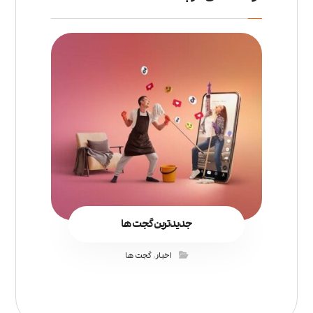
جدیدترین گجت ها
اخبار
,
گجت ها