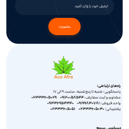
عضویت
راه‌های ارتباطی:
پاسخگویی: شنبه تا پنج‌شنبه، ساعت 9 الی 17
02333605029
09120058544
مشاوره و ثبت سفارش:
09336953340
09199830781
واحد فروش:
02333605051
02333605030
پشتیبانی:
دسترسی سریع