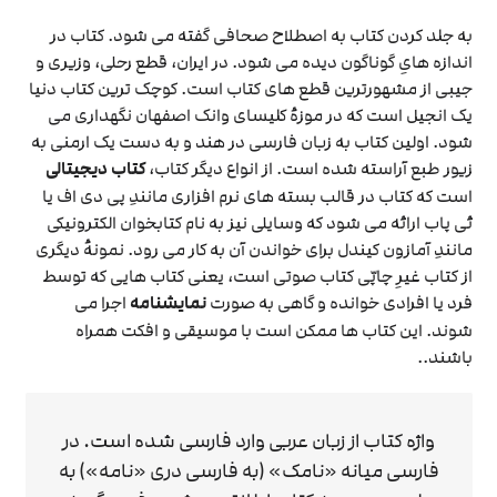
به جلد کردن کتاب به اصطلاح صحافی گفته می شود. کتاب در
اندازه هایِ گوناگون دیده می شود. در ایران، قطع رحلی، وزیری و
جیبی از مشهورترین قطع های کتاب است. کوچک ترین کتاب دنیا
یک انجیل است که در موزهٔ کلیسای وانک اصفهان نگهداری می
شود. اولین کتاب به زبان فارسی در هند و به دست یک ارمنی به
زیور طبع آراسته شده است. از انواع دیگر کتاب،
کتاب دیجیتالی
است که کتاب در قالب بسته های نرم افزاری مانندِ پی دی اف یا
ئی پاب ارائه می شود که وسایلی نیز به نام کتابخوان الکترونیکی
مانندِ آمازون کیندل برای خواندن آن به کار می رود. نمونهٔ دیگری
از کتاب غیرِ چاپّی کتاب صوتی است، یعنی کتاب هایی که توسط
فرد یا افرادی خوانده و گاهی به صورت
نمایشنامه
اجرا می
شوند. این کتاب ها ممکن است با موسیقی و افکت همراه
باشند..
واژه کتاب از زبان عربی وارد فارسی شده است. در
فارسی میانه «نامک» (به فارسی دری «نامه») به