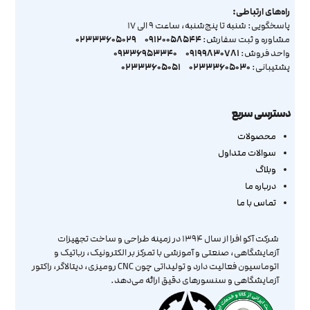
راه‌های ارتباطی:
پاسخگویی: شنبه تا پنج‌شنبه، ساعت 9 الی 17
02333605029
09120058544
مشاوره و ثبت سفارش:
09336953340
09199830781
واحد فروش:
02333605051
02333605030
پشتیبانی:
دسترسی سریع
محصولات
سوالات متداول
وبلاگ
درباره ما
تماس با ما
شرکت آکو افرا از سال ۱۳۹۴ در زمینه طراحی و ساخت تجهیزات
آزمایشگاهی، صنعتی و آموزشی با تمرکز بر الکترونیک، رباتیک و
اتوماسیون فعالیت دارد و تولیداتی چون CNC رومیزی، دیتالاگر، راکتور
آزمایشگاهی و سنسورهای دقیق ارائه می‌دهد.