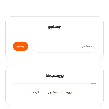
جستجو
برچسب ها
اندروید
مشهور
گجت