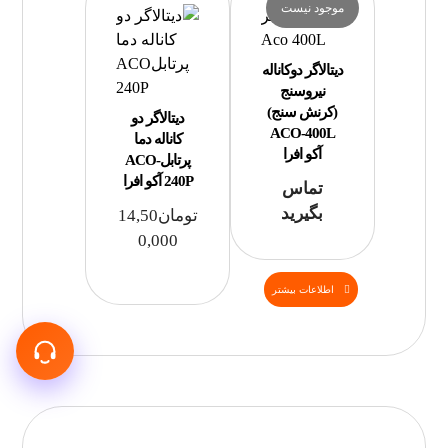
موجود نیست
دیتالاگر دوکاناله
نیروسنج
(کرنش سنج)
دیتالاگر دو
ACO-400L
کاناله دما
آکو افرا
پرتابلACO-
240P آکو افرا
تماس
بگیرید
تومان
14,50
0,000
اطلاعات بیشتر