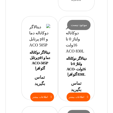
موجود نیست
دیتالاگر دوکاناله
دما و pH پرتابل
دیتالاگر دوکاناله
ACO-505P
ولتاژ 0 تا
آکو افرا
16ولت ACO-
830L آکو افرا
تماس
تماس
بگیرید
بگیرید
اطلاعات بیشتر
اطلاعات بیشتر