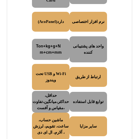
Card
نرم افزار اختصاصی
دارد(AcoPanel)
واحد های پشتیبانی
Ton+kg+g+N
کننده
m+cm+mm
Wi-Fi و USB تحت
ارتباط از طریق
ویندوز
حداقل،
توابع قابل استفاده
حداکثر،میانگین،تفاوت
،مقیاس و آفست
ماشین حساب،
سایر مزایا
ساعت، تقویم، لرزش
، آلارم، ال ای دی