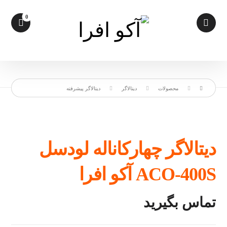
محصولات
دیتالاگر
دیتالاگر پیشرفته
دیتالاگر چهارکاناله لودسل
ACO-400S آکو افرا
تماس بگیرید