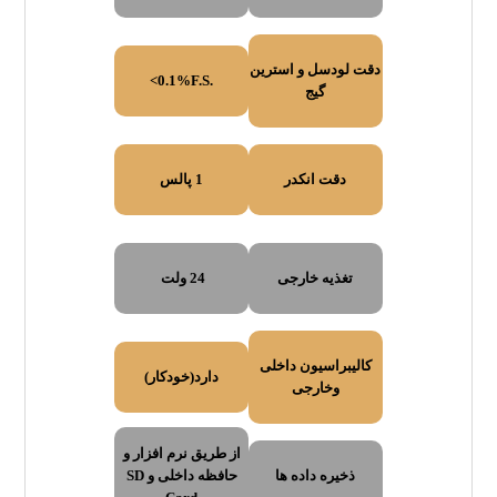
دقت لودسل و استرین
<0.1%F.S.
گیج
دقت انکدر
1 پالس
تغذیه خارجی
24 ولت
کالیبراسیون داخلی
دارد(خودکار)
وخارجی
از طریق نرم افزار و
ذخیره داده ها
حافظه داخلی و SD