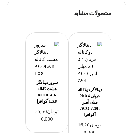
محصولات مشابه
سرور دیتالاگر
هشت کاناله
دیتالاگر دوکاناله
ACOLAB-
جریان 4 تا 20
LX8 آکو افرا
میلی آمپر
ACO-720L
تومان
25,60
آکو افرا
0,000
تومان
16,20
0,000