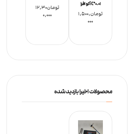
0.01°C آکو افرا
تومان
12,30
تومان
1,500,
0,000
000
محصولات اخیرا بازدید شده