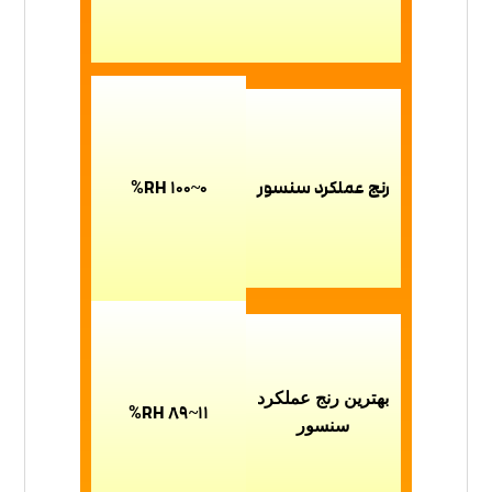
رنج عملکرد سنسور
0~100 RH
%
بهترین رنج عملکرد
11~89 RH
%
سنسور