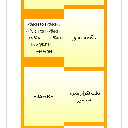
0%RH to 10%RH ,
90%RH to 100%RH
دقت سنسور
±7%RH 11%RH
to 89%RH
±3%RH
دقت تکرار پذیری
±
0.5%
RH
سنسور