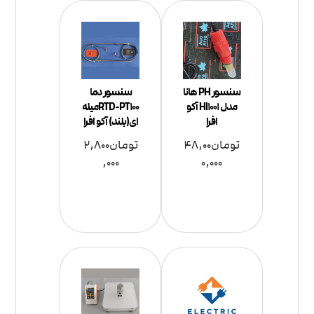
سنسور PH هانا
سنسور دما
مدل HI1001 آکو
RTD-PT100میله
افرا
ای(بلند) آکو افرا
تومان
48,00
تومان
2,800
,000
0,000