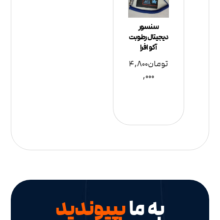
سنسور
دیجیتال رطوبت
آکو افرا
تومان
4,800
,000
به ما
بپیوندید