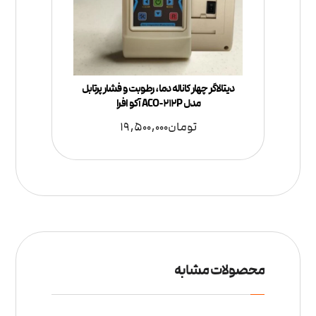
دیتالاگر چهار کاناله دما، رطوبت و فشار پرتابل
مدل ACO-212P آکو افرا
تومان
19,500,000
محصولات مشابه