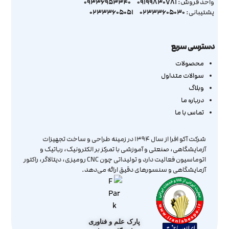
09336953340
09199830781
واحد فروش:
02333605051
02333605030
پشتیبانی:
دسترسی سریع
محصولات
سوالات متداول
وبلاگ
درباره ما
تماس با ما
شرکت آکو افرا از سال ۱۳۹۴ در زمینه طراحی و ساخت تجهیزات
آزمایشگاهی، صنعتی و آموزشی با تمرکز بر الکترونیک، رباتیک و
اتوماسیون فعالیت دارد و تولیداتی چون CNC رومیزی، دیتالاگر، راکتور
آزمایشگاهی و سنسورهای دقیق ارائه می‌دهد.
پارک علم و فناوری