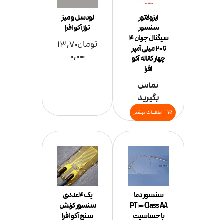
ایزولاتور
لودسل و میز
سنسور
تراز آکو افرا
سیگنال جریان 4
تومان
13,70
تا 20 میلی آمپر
0,000
چهار کاناله آکو
افرا
تماس
بگیرید
اطلاعات بیشتر
پک 4عددی
سنسور دما
سنسور کرنش
PT100 Class AA
سنج آکو افرا
با حساسیت