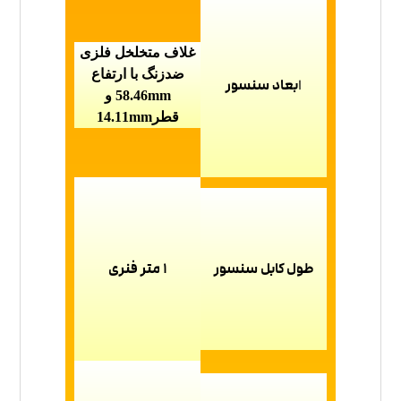
غلاف متخلخل فلزی
ضدزنگ با ارتفاع
ا
بعاد سنسور
58.46mm
و
قطر14.11mm
طول کابل سنسور
1 متر فنری