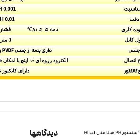
اسیت
0.001 pH
دقت
0.01 pH
دما: 5- تا 80℃ فشار:حداکثر6bar (87 psi)
ده کاری
ل کابل
3 متر
نس
دارای بدنه از جنس PVDF و پوشش محافظ PEI
ع اتصال
الکترود رزوه ای
½
اینچ با امکان 
 کانکتور
دارای کانکتور 
دیدگاهها
اولین نفری باشید که دیدگاهی را ارسال می کنید برای “سنسور PH هانا مدل HI1001