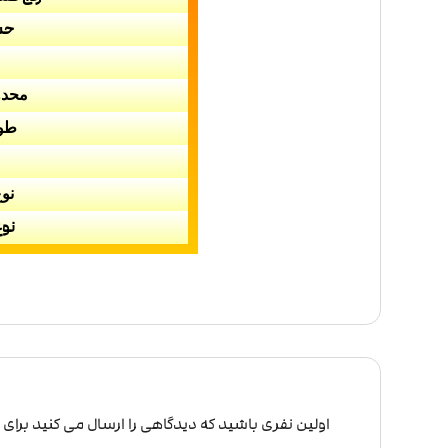
حس
محدو
طو
ج
نو
نوع