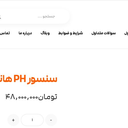
ل
سوالات متداول
شرایط و ضوابط
وبلاگ
درباره ما
تماس ب
سنسور PH هانا مدل HI1001 آکو افرا
تومان
48,000,000
+
-