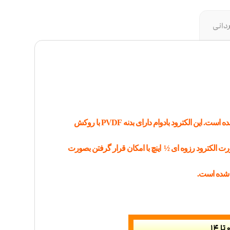
ردانی
الکترود pH مدل HI1001 جهت اندازی گیری آنلاین، با اتصال BNC و کابل 3 متر می باشد که به طور خاص برای کاربردهای صنعتی ساخته شده است. این الکترود بادوام دارای بدنه PVDF با روکش
صورت الکترود رزوه ای ½ اینچ با امکان قرار گرفتن بصورت