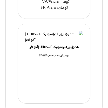
تومان
72,400,000
–
تومان
62,400,000
هموژنایزر التراسونیک UH1200-F | آکو افرا
تومان
354,000,000