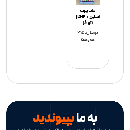
هات پلیت
استیرر DHP-01 |
آکو افرا
تومان
35,
500,000
به ما
بپیوندید
برای دریافت اخبار جدید پست الکترونیکی خود را برای ما