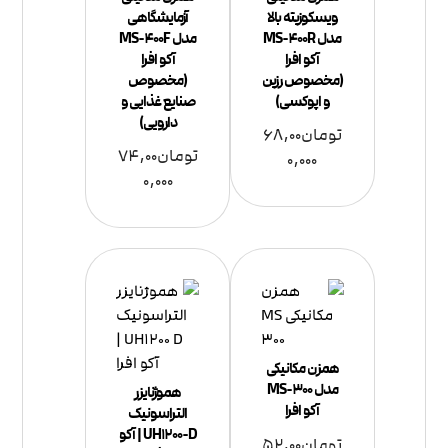
ویسکوزیته بالا
آزمایشگاهی
مدل MS-400R
مدل MS-400F
آکو افرا
آکو افرا
(مخصوص رزین
(مخصوص
و اپوکسی)
صنایع غذایی و
دارویی)
تومان
68,00
تومان
74,00
0,000
0,000
همزن مکانیکی
مدل MS-300
هموژنایزر
آکو افرا
التراسونیک
UH1200-D | آکو
تومان
52,00