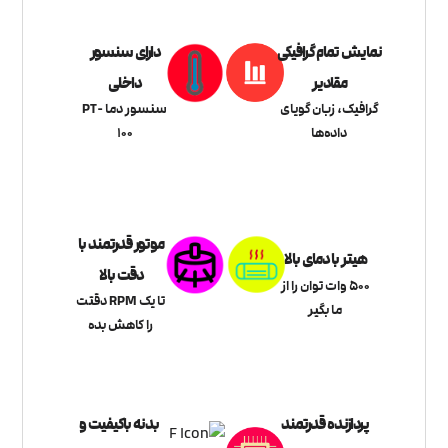
نمایش تمام گرافیکی
دارای سنسور
مقادیر
داخلی
گرافیک، زبان گویای
سنسور دما PT-
داده‌ها
100
موتور قدرتمند با
هیتر با دمای بالا
دقت بالا
500 وات توان را از
تا یک RPM دقتت
ما بگیر
را کاهش بده
پردازنده قدرتمند
بدنه باکیفیت و