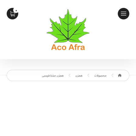
محصولات
همزن
همزن مغناطیسی