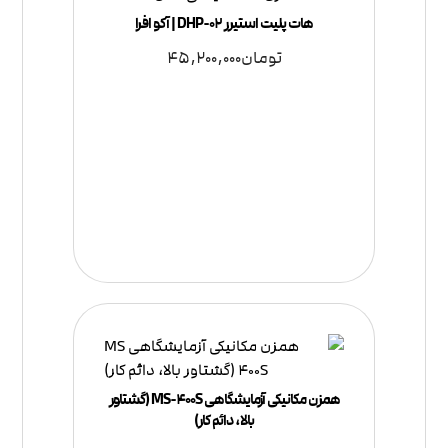
هات پلیت استیرر DHP-02 | آکو افرا
تومان
45,200,000
همزن مکانیکی آزمایشگاهی MS-400S (گشتاور
بالا، دائم کار)