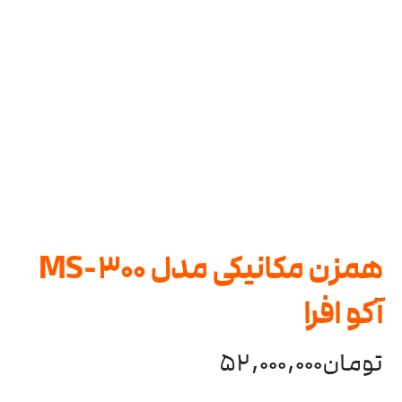
همزن مکانیکی مدل MS-300
آکو افرا
تومان
52,000,000