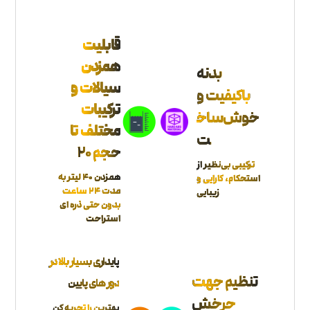
قابلیت
همزدن
بدنه
سیالات و
باکیفیت و
ترکیبات
خوش‌ساخ
مختلف تا
ت
حجم 20
ترکیبی بی‌نظیر از
همزدن 40 لیتر به
استحکام، کارایی و
مدت 24 ساعت
زیبایی
بدون حتی ذره ای
استراحت
پایداری بسیار بالا در
تنظیم جهت
دور های پایین
چرخش
بهترین را تجربه کن