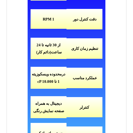
دقت کنترل دور
RPM
1
از 30 ثانیه تا 24
تنظیم زمان کاری
ساعت(دائم کار)
درمحدوده ویسکوزیته
عملکرد مناسب
1
تا
cP 10.000
دیجیتال به همراه
کنترلر
صفحه نمایش رنگی